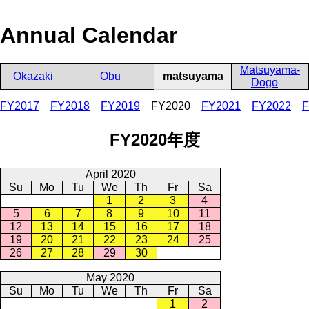
Annual Calendar
Matsuyama-
Okazaki
Obu
matsuyama
Dogo
FY2017
FY2018
FY2019
FY2020
FY2021
FY2022
F
FY2020年度
April 2020
Su
Mo
Tu
We
Th
Fr
Sa
1
2
3
4
5
6
7
8
9
10
11
12
13
14
15
16
17
18
19
20
21
22
23
24
25
26
27
28
29
30
May 2020
Su
Mo
Tu
We
Th
Fr
Sa
1
2