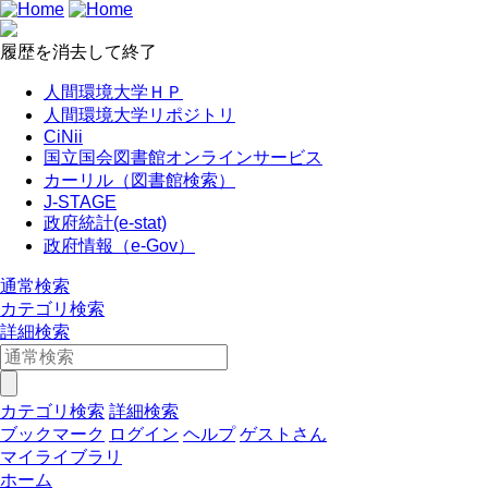
履歴を消去して終了
人間環境大学ＨＰ
人間環境大学リポジトリ
CiNii
国立国会図書館オンラインサービス
カーリル（図書館検索）
J-STAGE
政府統計(e-stat)
政府情報（e-Gov）
通常検索
カテゴリ検索
詳細検索
カテゴリ検索
詳細検索
ブックマーク
ログイン
ヘルプ
ゲストさん
マイライブラリ
ホーム