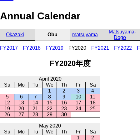
Annual Calendar
Matsuyama-
Okazaki
Obu
matsuyama
Dogo
FY2017
FY2018
FY2019
FY2020
FY2021
FY2022
F
FY2020年度
April 2020
Su
Mo
Tu
We
Th
Fr
Sa
1
2
3
4
5
6
7
8
9
10
11
12
13
14
15
16
17
18
19
20
21
22
23
24
25
26
27
28
29
30
May 2020
Su
Mo
Tu
We
Th
Fr
Sa
1
2