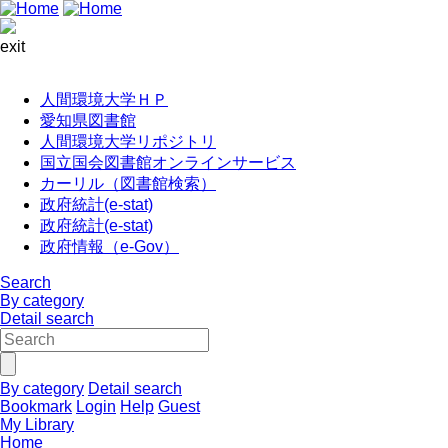
exit
人間環境大学ＨＰ
愛知県図書館
人間環境大学リポジトリ
国立国会図書館オンラインサービス
カーリル（図書館検索）
政府統計(e-stat)
政府統計(e-stat)
政府情報（e-Gov）
Search
By category
Detail search
By category
Detail search
Bookmark
Login
Help
Guest
My Library
Home