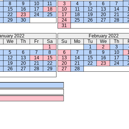
8
9
10
11
3
4
5
6
7
15
16
17
18
10
11
12
13
14
22
23
24
25
17
18
19
20
21
29
30
24
25
26
27
28
31
anuary 2022
February 2022
We
Th
Fr
Sa
Su
Mo
Tu
We
Th
1
1
2
3
5
6
7
8
6
7
8
9
10
12
13
14
15
13
14
15
16
17
19
20
21
22
20
21
22
23
24
26
27
28
29
27
28