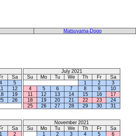
Matsuyama-Dogo
July 2021
Fr
Sa
Su
Mo
Tu
We
Th
Fr
Sa
4
5
1
2
3
11
12
4
5
6
7
8
9
10
18
19
11
12
13
14
15
16
17
25
26
18
19
20
21
22
23
24
25
26
27
28
29
30
31
November 2021
Fr
Sa
Su
Mo
Tu
We
Th
Fr
Sa
1
2
1
2
3
4
5
6