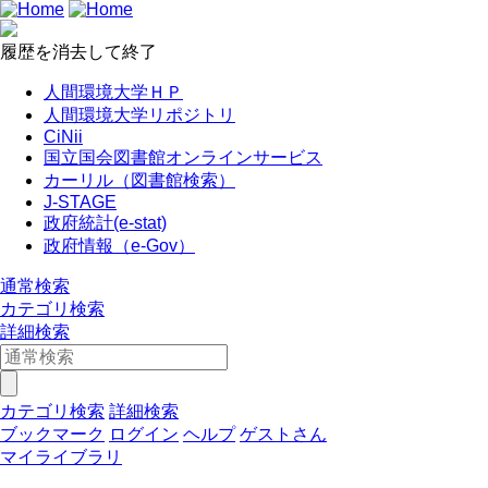
履歴を消去して終了
人間環境大学ＨＰ
人間環境大学リポジトリ
CiNii
国立国会図書館オンラインサービス
カーリル（図書館検索）
J-STAGE
政府統計(e-stat)
政府情報（e-Gov）
通常検索
カテゴリ検索
詳細検索
カテゴリ検索
詳細検索
ブックマーク
ログイン
ヘルプ
ゲストさん
マイライブラリ