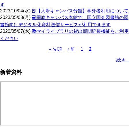
す
2023/10/04(水)
📕【大府キャンパス分館】学外者利用について
2023/05/08(月)
💻️岡崎キャンパス本館で、国立国会図書館の図
書館向けデジタル化資料送信サービスが利用できます
2020/05/07(木)
📚️マイライブラリの貸出期間延長機能をご利用
ください
先
« 先頭
前
‹ 前
ペ
1
カ
2
頭
ペ
ー
レ
ペ
続き...
ペ
ー
ジ
ン
ー
ー
ジ
ト
ジ
新着資料
ジ
ペ
送
ー
り
ジ