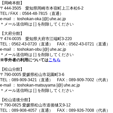
【岡崎本館】
〒444-3505 愛知県岡崎市本宿町上三本松6-2
TEL / FAX：0564-48-7815（直通）
e-mail ： toshokan-oka [@] uhe.ac.jp
＊メール送信時は [ ] を削除してください
【大府分館】
〒474-0035 愛知県大府市江端町3-220
TEL：0562-43-0720（直通） FAX：0562-43-0721（直通）
e-mail ： toshokan-obu [@] uhe.ac.jp
＊メール送信時は [ ] を削除してください
※学外者の利用については
こちら
【松山分館】
〒790-0005 愛媛県松山市花園町3-6
TEL：089-909-3421（直通） FAX：089-909-7002（代表）
e-mail ： toshokan-matsuyama [@] uhe.ac.jp
＊メール送信時は [ ] を削除してください
【松山道後分館】
〒790-0825 愛媛県松山市道後樋又9-12
TEL：089-908-4057（直通） FAX：089-926-7008（代表）