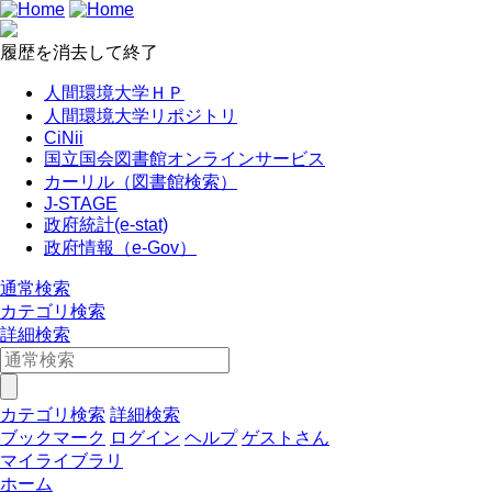
履歴を消去して終了
人間環境大学ＨＰ
人間環境大学リポジトリ
CiNii
国立国会図書館オンラインサービス
カーリル（図書館検索）
J-STAGE
政府統計(e-stat)
政府情報（e-Gov）
通常検索
カテゴリ検索
詳細検索
カテゴリ検索
詳細検索
ブックマーク
ログイン
ヘルプ
ゲストさん
マイライブラリ
ホーム