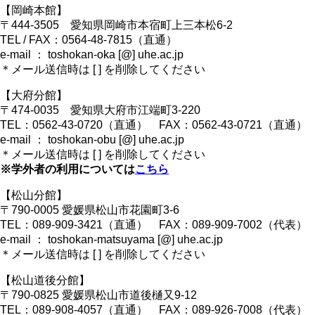
【岡崎本館】
〒444-3505 愛知県岡崎市本宿町上三本松6-2
TEL / FAX：0564-48-7815（直通）
e-mail ： toshokan-oka [@] uhe.ac.jp
＊メール送信時は [ ] を削除してください
【大府分館】
〒474-0035 愛知県大府市江端町3-220
TEL：0562-43-0720（直通） FAX：0562-43-0721（直通）
e-mail ： toshokan-obu [@] uhe.ac.jp
＊メール送信時は [ ] を削除してください
※学外者の利用については
こちら
【松山分館】
〒790-0005 愛媛県松山市花園町3-6
TEL：089-909-3421（直通） FAX：089-909-7002（代表）
e-mail ： toshokan-matsuyama [@] uhe.ac.jp
＊メール送信時は [ ] を削除してください
【松山道後分館】
〒790-0825 愛媛県松山市道後樋又9-12
TEL：089-908-4057（直通） FAX：089-926-7008（代表）