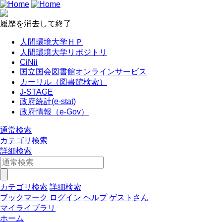
履歴を消去して終了
人間環境大学ＨＰ
人間環境大学リポジトリ
CiNii
国立国会図書館オンラインサービス
カーリル（図書館検索）
J-STAGE
政府統計(e-stat)
政府情報（e-Gov）
通常検索
カテゴリ検索
詳細検索
カテゴリ検索
詳細検索
ブックマーク
ログイン
ヘルプ
ゲストさん
マイライブラリ
ホーム