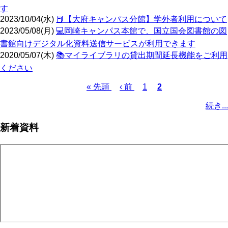
す
2023/10/04(水)
📕【大府キャンパス分館】学外者利用について
2023/05/08(月)
💻️岡崎キャンパス本館で、国立国会図書館の図
書館向けデジタル化資料送信サービスが利用できます
2020/05/07(木)
📚️マイライブラリの貸出期間延長機能をご利用
ください
先
« 先頭
前
‹ 前
ペ
1
カ
2
頭
ペ
ー
レ
ペ
続き...
ペ
ー
ジ
ン
ー
ー
ジ
ト
ジ
新着資料
ジ
ペ
送
ー
り
ジ