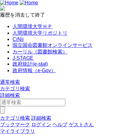
履歴を消去して終了
人間環境大学ＨＰ
人間環境大学リポジトリ
CiNii
国立国会図書館オンラインサービス
カーリル（図書館検索）
J-STAGE
政府統計(e-stat)
政府情報（e-Gov）
通常検索
カテゴリ検索
詳細検索
カテゴリ検索
詳細検索
ブックマーク
ログイン
ヘルプ
ゲストさん
マイライブラリ