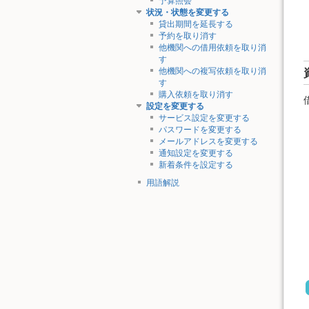
予算照会
状況・状態を変更する
貸出期間を延長する
予約を取り消す
他機関への借用依頼を取り消
す
他機関への複写依頼を取り消
す
購入依頼を取り消す
設定を変更する
サービス設定を変更する
パスワードを変更する
メールアドレスを変更する
通知設定を変更する
新着条件を設定する
用語解説