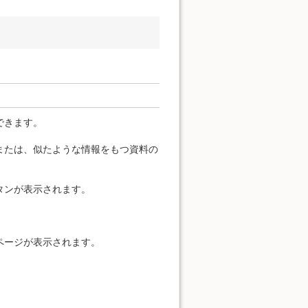
できます。
または、似たような情報をもつ資料の
タンが表示されます。
ページが表示されます。