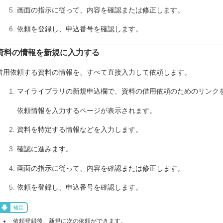
画面の指示に従って、内容を確認または修正します。
依頼を登録し、申込番号を確認します。
資料の情報を新規に入力する
借用依頼する資料の情報を、すべて直接入力して依頼します。
マイライブラリの新規申込欄で、資料の借用依頼のためのリンク
依頼情報を入力するページが表示されます。
資料を特定する情報などを入力します。
確認に進みます。
画面の指示に従って、内容を確認または修正します。
依頼を登録し、申込番号を確認します。
補足
依頼登録後、新規に次の依頼ができます。