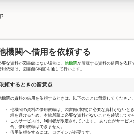
lp
他機関へ借用を依頼する
必要な資料が図書館にない場合に、
他機関
が所蔵する資料の借用を依頼
借用依頼は、図書館(本館)を通して行います。
依頼するときの留意点
他機関の資料の借用を依頼するときは、以下のことに留意してください
他機関の資料の借用依頼は、図書館(本館)に必要な資料がないと
頼を避けるため、本館所蔵に必要な資料がないことを確認してか
このサービスは、利用者が限定されています。 あなたがサービス
合、借用依頼はできません。
借用依頼をするには、ログインが必要です。