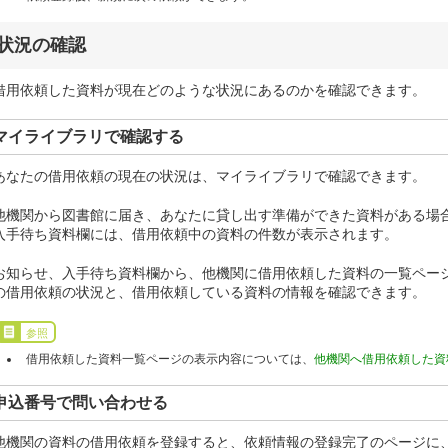
状況の確認
借用依頼した資料が現在どのような状況にあるのかを確認できます。
マイライブラリで確認する
あなたの借用依頼の現在の状況は、マイライブラリで確認できます。
他機関から図書館に届き、あなたに貸し出す準備ができた資料がある場
入手待ち資料欄には、借用依頼中の資料の件数が表示されます。
お知らせ、入手待ち資料欄から、他機関に借用依頼した資料の一覧ペー
の借用依頼の状況と、借用依頼している資料の情報を確認できます。
参照
借用依頼した資料一覧ページの表示内容については、
他機関へ借用依頼した資
申込番号で問い合わせる
他機関の資料の借用依頼を登録すると、依頼情報の登録完了のページに